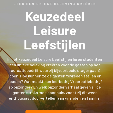
LEER EEN UNIEKE BELEVING CREËREN
Keuzedeel
Leisure
Leefstijlen
In het keuzedeel Leisure Leefstijlen leren studenten
een unieke beleving creëren voor de gasten op het
recreatiebedrijf waar zij bijvoorbeeld stage (gaan)
lopen. Hoe kunnen ze de gasten tevreden stellen en
houden? Wat maakt hun leerbedrijf/recreatiebedrijf
zo bijzonder? En welk bijzonder verhaal geven zij de
gasten straks mee naar huis, zodat zij dit weer
enthousiast doorvertellen aan vrienden en familie.